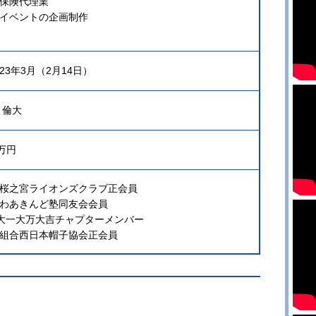
保険代理業
イベントの企画制作
23年3月（2月14日）
 倫大
0万円
桜之宮ライオンズクラブ正会員
わあきんど塾同友会会員
I大一大万大吉チャプターメンバー
組合西日本帽子協会正会員