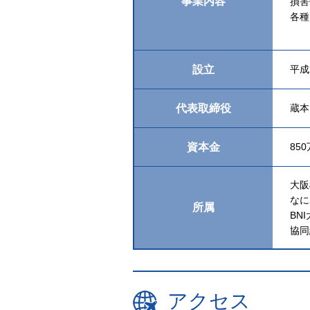
事業内容
損害
各種
設立
平成
代表取締役
蔵本
資本金
85
大阪
なに
所属
BN
協同
アクセス