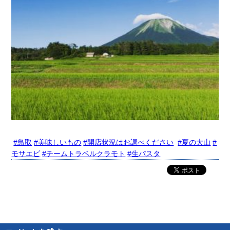
#鳥取
#美味しいもの
#開店状況はお調べください
#夏の大山
#
モサエビ
#チームトラベルクラモト
#生パスタ