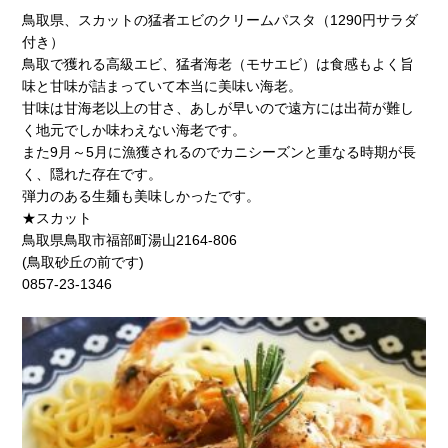
鳥取県、スカットの猛者エビのクリームパスタ（1290円サラダ
付き）
鳥取で獲れる高級エビ、猛者海老（モサエビ）は食感もよく旨
味と甘味が詰まっていて本当に美味い海老。
甘味は甘海老以上の甘さ、あしが早いので遠方には出荷が難し
く地元でしか味わえない海老です。
また9月～5月に漁獲されるのでカニシーズンと重なる時期が長
く、隠れた存在です。
弾力のある生麺も美味しかったです。
★スカット
鳥取県鳥取市福部町湯山2164-806
(鳥取砂丘の前です)
0857-23-1346