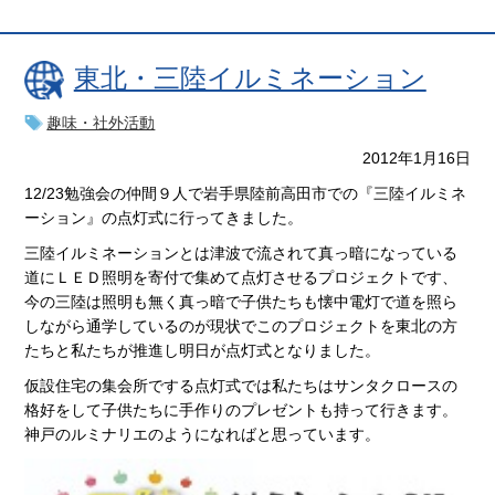
東北・三陸イルミネーション
趣味・社外活動
2012年1月16日
12/23勉強会の仲間９人で岩手県陸前高田市での『三陸イルミネ
ーション』の点灯式に行ってきました。
三陸イルミネーションとは津波で流されて真っ暗になっている
道にＬＥＤ照明を寄付で集めて点灯させるプロジェクトです、
今の三陸は照明も無く真っ暗で子供たちも懐中電灯で道を照ら
しながら通学しているのが現状でこのプロジェクトを東北の方
たちと私たちが推進し明日が点灯式となりました。
仮設住宅の集会所でする点灯式では私たちはサンタクロースの
格好をして子供たちに手作りのプレゼントも持って行きます。
神戸のルミナリエのようになればと思っています。