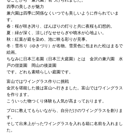
四季の美しさが魅力
兼六園は四季に関係なくいつでも美しいように作られていま
す。
春：桜が咲き誇り、ぼんぼりの灯りと共に夜桜も幻想的。
夏：緑が深く、涼しげなせせらぎや噴水が心地よい。
秋：紅葉が庭を染め、池に映る彩りが見事。
冬：雪吊り（ゆきづり）が名物。雪景色に包まれた松はまるで
絵画。
ちなみに日本三名園（日本三大庭園）とは 金沢の兼六園 水
戸の偕楽園 岡山の後楽園
です。どれも素晴らしい庭園です。
富山ではワイングラス作りに挑戦
金沢を堪能した後は富山へ行きました。富山ではワイングラス
を作ります。
こういった物つくり体験も人気が高まっております。
プロに教えてもらいながら、自分だけのワイングラスを創りま
す。
そして出来上がったワイングラスを入れる箱に名前を入れまし
た。