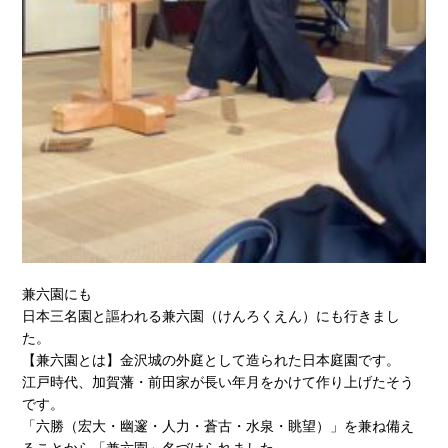
兼六園にも
日本三名園と謳われる兼六園（けんろくえん）にも行きまし
た。
【兼六園とは】金沢城の外庭として造られた日本庭園です。
江戸時代、加賀藩・前田家が長い年月をかけて作り上げたそう
です。
「六勝（宏大・幽邃・人力・蒼古・水泉・眺望）」を兼ね備え
ることから「兼六園」名づけられました。