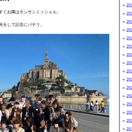
20
すぐお隣はモンサンミッシェル。
20
20
光をして記念にパチリ。
20
20
20
20
20
20
20
20
20
20
20
20
20