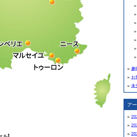
趣
お
未分
アー
20
20
20
ェル】