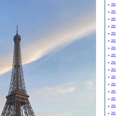
20
20
20
20
20
20
20
20
20
20
20
20
20
20
20
20