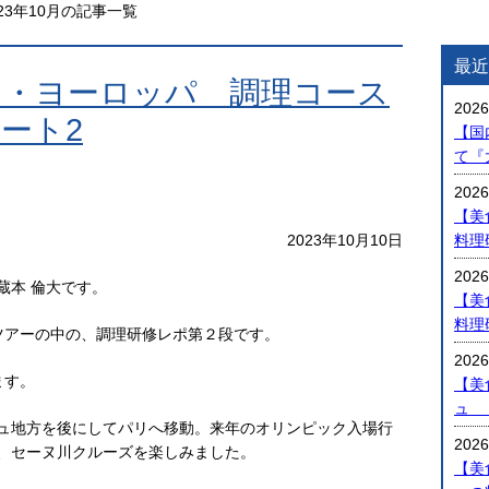
023年10月の記事一覧
最近
リ・ヨーロッパ 調理コース
2026
ート2
【国
て『
2026
【美
2023年10月10日
料理
2026
蔵本 倫大です。
【美
料理
ツアーの中の、調理研修レポ第２段です。
2026
ます。
【美
ュ 
ュ地方を後にしてパリへ移動。来年のオリンピック入場行
2026
、セーヌ川クルーズを楽しみました。
【美