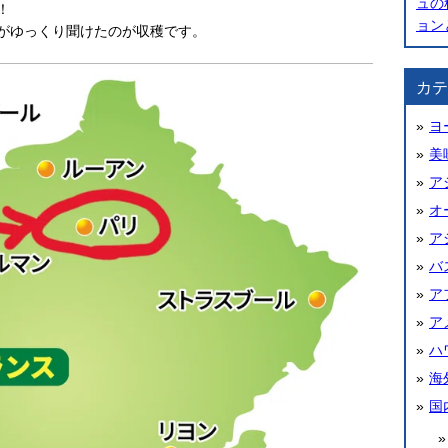
ュの
！
ョン
がゆっくり聞けたのが収穫です。
カテ
ヨ
美
ア
オ
ア
バ
ア
ア
ハ
海
国