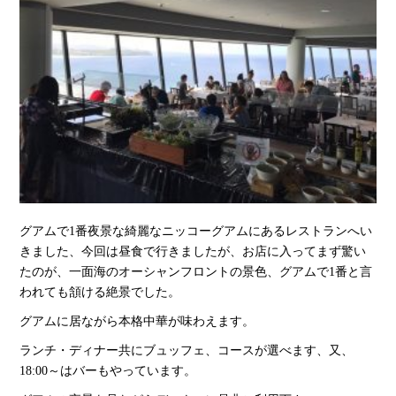
グアムで
1
番夜景な綺麗なニッコーグアムにあるレストランへい
きました、今回は昼食で行きましたが、お店に入ってまず驚い
たのが、一面海のオーシャンフロントの景色、グアムで
1
番と言
われても頷ける絶景でした。
グアムに居ながら本格中華が味わえます。
ランチ・ディナー共にブュッフェ、コースが選べます、又、
18:00
～はバーもやっています。