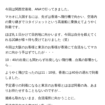
今回は関西空港発、ANAで行ってきました。
マカオに入国するには、先ずは香港へ飛行機で向かい、空港内
の乗り継ぎでコタイジェットという高速船に乗換えてようやく
到着です。
ほぼ丸１日かけて目的地に向かいます。今回は自分を鍛えてく
れる試練が様々待ち受けておりました（笑）
今回は大阪のお客様と東京のお客様が香港にて合流をしてマカ
オに向かう手はずでしたが・・・
10：40の出発にも関わらず出発しない飛行機…台風の影響かし
ら…
ようやく飛び立ったのは11：10頃。香港には40分の遅れで到着
しました。
予定通りの到着になると東京のお客様とはほぼ同着の為、あま
りお待たせすることもないのですが…
連絡も取れないまま、合流場所に向かうことに。