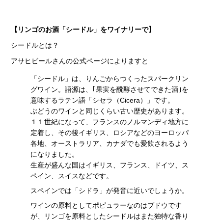
【リンゴのお酒「シードル」をワイナリーで】
シードルとは？
アサヒビールさんの公式ページによりますと
「シードル」は、りんごからつくったスパークリン
グワイン。語源は、｢果実を醗酵させてできた酒｣を
意味するラテン語「シセラ（Cicera）」です。
ぶどうのワインと同じくらい古い歴史があります。
１１世紀になって、フランスのノルマンディ地方に
定着し、その後イギリス、ロシアなどのヨーロッパ
各地、オーストラリア、カナダでも愛飲されるよう
になりました。
生産が盛んな国はイギリス、フランス、ドイツ、ス
ペイン、スイスなどです。
スペインでは「シドラ」が発音に近いでしょうか。
ワインの原料としてポピュラーなのはブドウです
が、リンゴを原料としたシードルはまた独特な香り