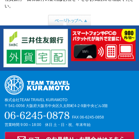
い。
ページトップへ行
く
株式会社TEAM TRAVEL KURAMOTO
〒541-0056 大阪府大阪市中央区久太郎町4-2-9新中央ビル3階
FAX 06-6245-0858
営業時間 9:00～18:00 休日 土・日・祝、年末年始