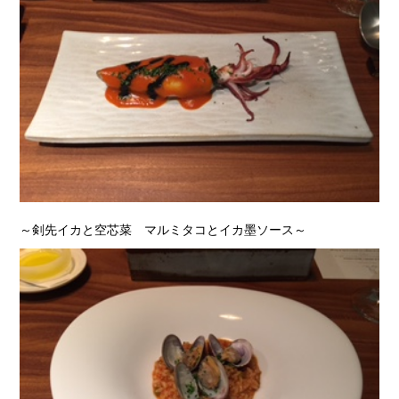
～剣先イカと空芯菜 マルミタコとイカ墨ソース～